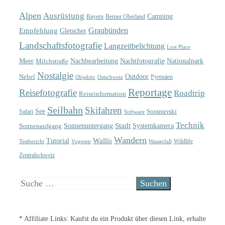
Alpen
Ausrüstung
Camping
Bayern
Berner Oberland
Graubünden
Empfehlung
Gletscher
Landschaftsfotografie
Langzeitbelichtung
Lost Place
Meer
Nachtfotografie
Nachbearbeitung
Nationalpark
Milchstraße
Nostalgie
Outdoor
Nebel
Pyrenäen
Objektiv
Ostschweiz
Reportage
Reisefotografie
Roadtrip
Reiseinformation
Seilbahn
Skifahren
See
Sommerski
Safari
Software
Technik
Sonnenuntergang
Stadt
Sonnenaufgang
Systemkamera
Wandern
Wallis
Tutorial
Wildlife
Testbericht
Wasserfall
Vogesen
Zentralschweiz
Suche
nach:
* Affiliate Links: Kaufst du ein Produkt über diesen Link, erhalte