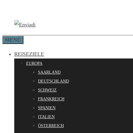
Zum
Inhalt
springen
MENÜ
REISEZIELE
EUROPA
SAARLAND
DEUTSCHLAND
SCHWEIZ
FRANKREICH
SPANIEN
ITALIEN
ÖSTERREICH