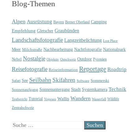
Blog-Themen
Alpen
Ausrüstung
Camping
Bayern
Berner Oberland
Graubünden
Empfehlung
Gletscher
Landschaftsfotografie
Langzeitbelichtung
Lost Place
Meer
Nachtfotografie
Nachbearbeitung
Nationalpark
Milchstraße
Nostalgie
Outdoor
Nebel
Pyrenäen
Objektiv
Ostschweiz
Reportage
Reisefotografie
Roadtrip
Reiseinformation
Seilbahn
Skifahren
See
Sommerski
Safari
Software
Technik
Sonnenuntergang
Stadt
Sonnenaufgang
Systemkamera
Wandern
Wallis
Tutorial
Wildlife
Testbericht
Wasserfall
Vogesen
Zentralschweiz
Suche
nach: