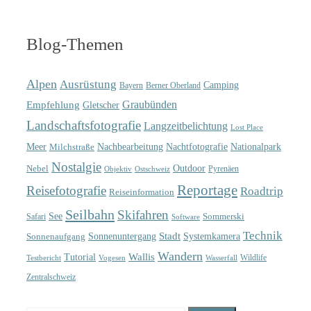
Blog-Themen
Alpen
Ausrüstung
Camping
Bayern
Berner Oberland
Graubünden
Empfehlung
Gletscher
Landschaftsfotografie
Langzeitbelichtung
Lost Place
Meer
Nachtfotografie
Nachbearbeitung
Nationalpark
Milchstraße
Nostalgie
Outdoor
Nebel
Pyrenäen
Objektiv
Ostschweiz
Reportage
Reisefotografie
Roadtrip
Reiseinformation
Seilbahn
Skifahren
See
Sommerski
Safari
Software
Technik
Sonnenuntergang
Stadt
Sonnenaufgang
Systemkamera
Wandern
Wallis
Tutorial
Wildlife
Testbericht
Wasserfall
Vogesen
Zentralschweiz