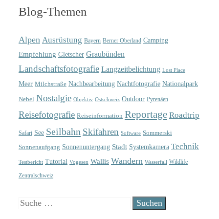
Blog-Themen
Alpen
Ausrüstung
Camping
Bayern
Berner Oberland
Graubünden
Empfehlung
Gletscher
Landschaftsfotografie
Langzeitbelichtung
Lost Place
Meer
Nachtfotografie
Nachbearbeitung
Nationalpark
Milchstraße
Nostalgie
Outdoor
Nebel
Pyrenäen
Objektiv
Ostschweiz
Reportage
Reisefotografie
Roadtrip
Reiseinformation
Seilbahn
Skifahren
See
Sommerski
Safari
Software
Technik
Sonnenuntergang
Stadt
Sonnenaufgang
Systemkamera
Wandern
Wallis
Tutorial
Wildlife
Testbericht
Wasserfall
Vogesen
Zentralschweiz
Suche
nach: