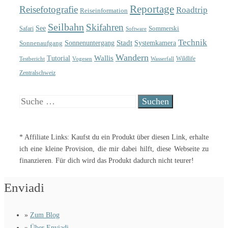
Reportage
Reisefotografie
Roadtrip
Reiseinformation
Seilbahn
Skifahren
See
Sommerski
Safari
Software
Technik
Sonnenuntergang
Stadt
Sonnenaufgang
Systemkamera
Wandern
Wallis
Tutorial
Wildlife
Testbericht
Wasserfall
Vogesen
Zentralschweiz
Suche
nach:
* Affiliate Links: Kaufst du ein Produkt über diesen Link, erhalte
ich eine kleine Provision, die mir dabei hilft, diese Webseite zu
finanzieren. Für dich wird das Produkt dadurch nicht teurer!
Enviadi
»
Zum Blog
»
Über Enviadi