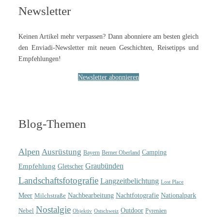
Newsletter
Keinen Artikel mehr verpassen? Dann abonniere am besten gleich
den Enviadi-Newsletter mit neuen Geschichten, Reisetipps und
Empfehlungen!
Newsletter abonnieren
Blog-Themen
Alpen
Ausrüstung
Camping
Bayern
Berner Oberland
Graubünden
Empfehlung
Gletscher
Landschaftsfotografie
Langzeitbelichtung
Lost Place
Meer
Nachtfotografie
Nachbearbeitung
Nationalpark
Milchstraße
Nostalgie
Outdoor
Nebel
Pyrenäen
Objektiv
Ostschweiz