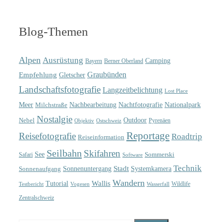
Blog-Themen
Alpen
Ausrüstung
Camping
Bayern
Berner Oberland
Graubünden
Empfehlung
Gletscher
Landschaftsfotografie
Langzeitbelichtung
Lost Place
Meer
Nachtfotografie
Nachbearbeitung
Nationalpark
Milchstraße
Nostalgie
Outdoor
Nebel
Pyrenäen
Objektiv
Ostschweiz
Reportage
Reisefotografie
Roadtrip
Reiseinformation
Seilbahn
Skifahren
See
Sommerski
Safari
Software
Technik
Sonnenuntergang
Stadt
Sonnenaufgang
Systemkamera
Wandern
Wallis
Tutorial
Wildlife
Testbericht
Wasserfall
Vogesen
Zentralschweiz