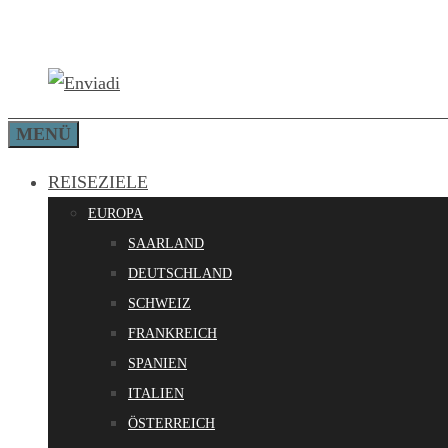
Zum
Inhalt
springen
MENÜ
REISEZIELE
EUROPA
SAARLAND
DEUTSCHLAND
SCHWEIZ
FRANKREICH
SPANIEN
ITALIEN
ÖSTERREICH