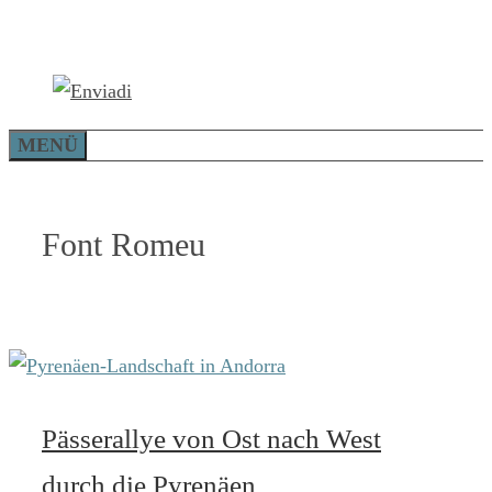
Zum
Inhalt
springen
MENÜ
Font Romeu
Pässerallye von Ost nach West
durch die Pyrenäen