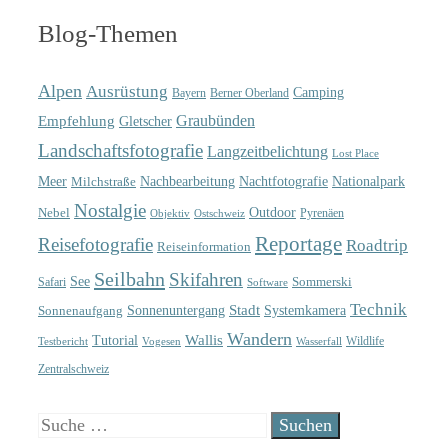
Blog-Themen
Alpen
Ausrüstung
Camping
Bayern
Berner Oberland
Graubünden
Empfehlung
Gletscher
Landschaftsfotografie
Langzeitbelichtung
Lost Place
Meer
Nachtfotografie
Nachbearbeitung
Nationalpark
Milchstraße
Nostalgie
Outdoor
Nebel
Pyrenäen
Objektiv
Ostschweiz
Reportage
Reisefotografie
Roadtrip
Reiseinformation
Seilbahn
Skifahren
See
Sommerski
Safari
Software
Technik
Sonnenuntergang
Stadt
Sonnenaufgang
Systemkamera
Wandern
Wallis
Tutorial
Wildlife
Testbericht
Wasserfall
Vogesen
Zentralschweiz
Suche