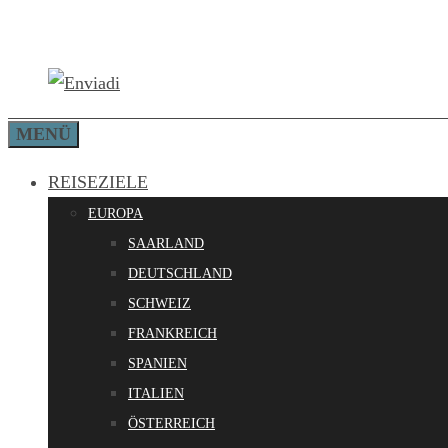
Zum
Inhalt
springen
MENÜ
REISEZIELE
EUROPA
SAARLAND
DEUTSCHLAND
SCHWEIZ
FRANKREICH
SPANIEN
ITALIEN
ÖSTERREICH