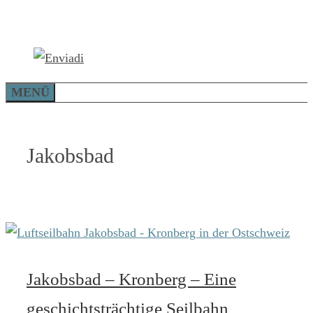
Zum
Inhalt
springen
MENÜ
Jakobsbad
Jakobsbad – Kronberg – Eine
geschichtsträchtige Seilbahn