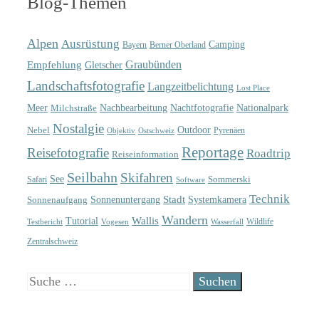
Blog-Themen
Alpen
Ausrüstung
Camping
Bayern
Berner Oberland
Graubünden
Empfehlung
Gletscher
Landschaftsfotografie
Langzeitbelichtung
Lost Place
Meer
Nachtfotografie
Nachbearbeitung
Nationalpark
Milchstraße
Nostalgie
Outdoor
Nebel
Pyrenäen
Objektiv
Ostschweiz
Reportage
Reisefotografie
Roadtrip
Reiseinformation
Seilbahn
Skifahren
See
Sommerski
Safari
Software
Technik
Sonnenuntergang
Stadt
Sonnenaufgang
Systemkamera
Wandern
Wallis
Tutorial
Wildlife
Testbericht
Wasserfall
Vogesen
Zentralschweiz
Suche
nach: