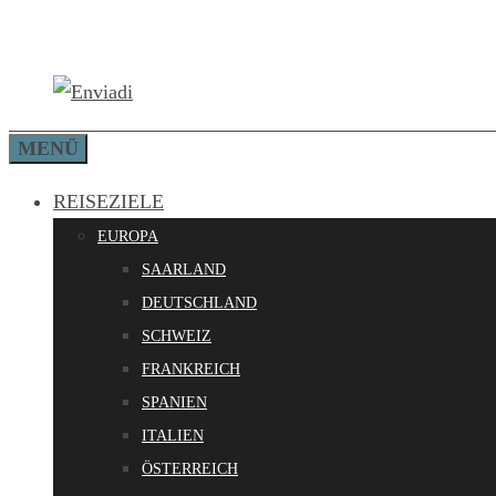
Zum
Inhalt
springen
MENÜ
REISEZIELE
EUROPA
SAARLAND
DEUTSCHLAND
SCHWEIZ
FRANKREICH
SPANIEN
ITALIEN
ÖSTERREICH