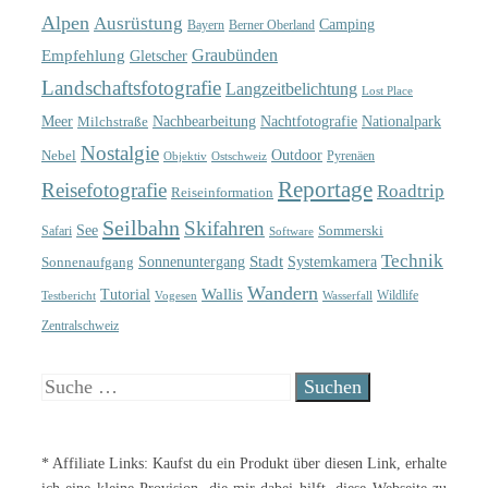
Alpen
Ausrüstung
Camping
Bayern
Berner Oberland
Graubünden
Empfehlung
Gletscher
Landschaftsfotografie
Langzeitbelichtung
Lost Place
Meer
Nachtfotografie
Nachbearbeitung
Nationalpark
Milchstraße
Nostalgie
Outdoor
Nebel
Pyrenäen
Objektiv
Ostschweiz
Reportage
Reisefotografie
Roadtrip
Reiseinformation
Seilbahn
Skifahren
See
Sommerski
Safari
Software
Technik
Sonnenuntergang
Stadt
Sonnenaufgang
Systemkamera
Wandern
Wallis
Tutorial
Wildlife
Testbericht
Wasserfall
Vogesen
Zentralschweiz
Suche
nach:
* Affiliate Links: Kaufst du ein Produkt über diesen Link, erhalte
ich eine kleine Provision, die mir dabei hilft, diese Webseite zu