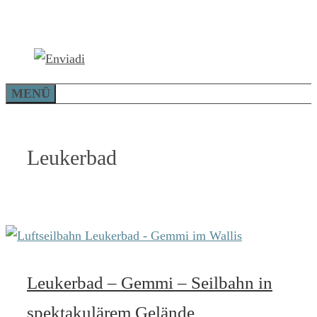
Zum
Inhalt
springen
MENÜ
Leukerbad
Leukerbad – Gemmi – Seilbahn in
spektakulärem Gelände