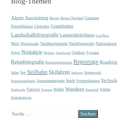
Blog-Themen
Alpen
Ausrüstung
Camping
Bayern
Berner Oberland
Graubünden
Empfehlung
Gletscher
Landschaftsfotografie
Langzeitbelichtung
Lost Place
Meer
Nachtfotografie
Nachbearbeitung
Nationalpark
Milchstraße
Nostalgie
Outdoor
Nebel
Pyrenäen
Objektiv
Ostschweiz
Reportage
Reisefotografie
Roadtrip
Reiseinformation
Seilbahn
Skifahren
See
Sommerski
Safari
Software
Technik
Sonnenuntergang
Stadt
Sonnenaufgang
Systemkamera
Wandern
Wallis
Tutorial
Wildlife
Testbericht
Wasserfall
Vogesen
Zentralschweiz
Suche
nach: