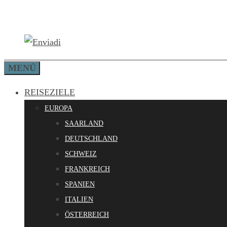
Zum
Inhalt
springen
MENÜ
REISEZIELE
EUROPA
SAARLAND
DEUTSCHLAND
SCHWEIZ
FRANKREICH
SPANIEN
ITALIEN
ÖSTERREICH