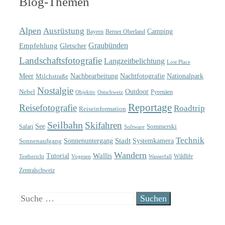
Blog-Themen
Alpen
Ausrüstung
Camping
Bayern
Berner Oberland
Graubünden
Empfehlung
Gletscher
Landschaftsfotografie
Langzeitbelichtung
Lost Place
Meer
Nachtfotografie
Nachbearbeitung
Nationalpark
Milchstraße
Nostalgie
Outdoor
Nebel
Pyrenäen
Objektiv
Ostschweiz
Reportage
Reisefotografie
Roadtrip
Reiseinformation
Seilbahn
Skifahren
See
Sommerski
Safari
Software
Technik
Sonnenuntergang
Stadt
Sonnenaufgang
Systemkamera
Wandern
Wallis
Tutorial
Wildlife
Testbericht
Wasserfall
Vogesen
Zentralschweiz
Suche
nach: