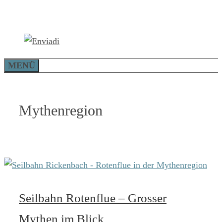
Zum
Inhalt
springen
MENÜ
Mythenregion
Seilbahn Rotenflue – Grosser
Mythen im Blick