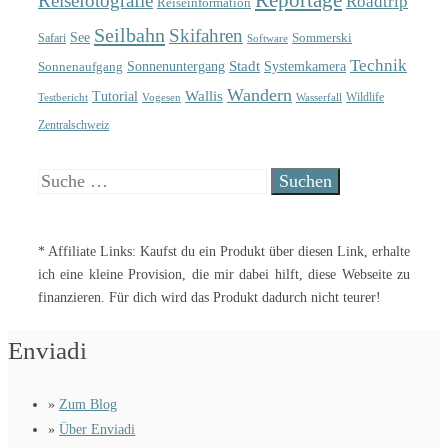
Reportage
Reisefotografie
Roadtrip
Reiseinformation
Seilbahn
Skifahren
See
Sommerski
Safari
Software
Technik
Sonnenuntergang
Stadt
Sonnenaufgang
Systemkamera
Wandern
Wallis
Tutorial
Wildlife
Testbericht
Wasserfall
Vogesen
Zentralschweiz
Suche
nach:
* Affiliate Links: Kaufst du ein Produkt über diesen Link, erhalte
ich eine kleine Provision, die mir dabei hilft, diese Webseite zu
finanzieren. Für dich wird das Produkt dadurch nicht teurer!
Enviadi
»
Zum Blog
»
Über Enviadi