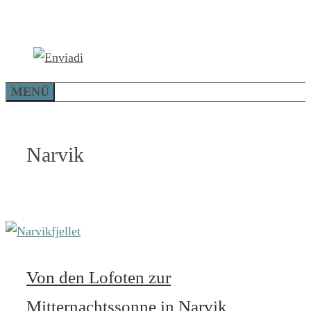
Zum
Inhalt
springen
MENÜ
Narvik
Von den Lofoten zur
Mitternachtssonne in Narvik