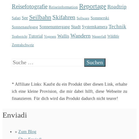
Reportage
Reisefotografie
Roadtrip
Reiseinformation
Seilbahn
Skifahren
See
Sommerski
Safari
Software
Technik
Sonnenuntergang
Stadt
Sonnenaufgang
Systemkamera
Wandern
Wallis
Tutorial
Wildlife
Testbericht
Wasserfall
Vogesen
Zentralschweiz
Suche
nach:
* Affiliate Links: Kaufst du ein Produkt über diesen Link, erhalte
ich eine kleine Provision, die mir dabei hilft, diese Webseite zu
finanzieren. Für dich wird das Produkt dadurch nicht teurer!
Enviadi
»
Zum Blog