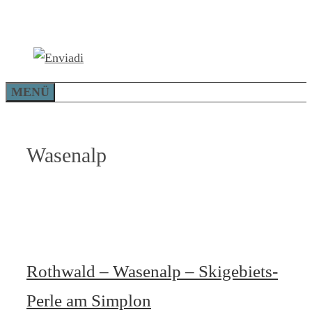
Zum
Inhalt
springen
MENÜ
Wasenalp
Rothwald – Wasenalp – Skigebiets-
Perle am Simplon