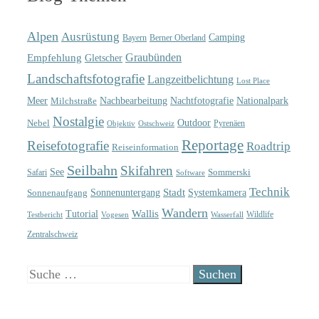
Alpen
Ausrüstung
Camping
Bayern
Berner Oberland
Graubünden
Empfehlung
Gletscher
Landschaftsfotografie
Langzeitbelichtung
Lost Place
Meer
Nachtfotografie
Nachbearbeitung
Nationalpark
Milchstraße
Nostalgie
Outdoor
Nebel
Pyrenäen
Objektiv
Ostschweiz
Reportage
Reisefotografie
Roadtrip
Reiseinformation
Seilbahn
Skifahren
See
Sommerski
Safari
Software
Technik
Sonnenuntergang
Stadt
Sonnenaufgang
Systemkamera
Wandern
Wallis
Tutorial
Wildlife
Testbericht
Wasserfall
Vogesen
Zentralschweiz
Suche
nach: