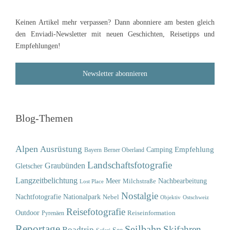
Keinen Artikel mehr verpassen? Dann abonniere am besten gleich
den Enviadi-Newsletter mit neuen Geschichten, Reisetipps und
Empfehlungen!
Newsletter abonnieren
Blog-Themen
Alpen
Ausrüstung
Empfehlung
Camping
Bayern
Berner Oberland
Landschaftsfotografie
Graubünden
Gletscher
Langzeitbelichtung
Meer
Nachbearbeitung
Milchstraße
Lost Place
Nostalgie
Nachtfotografie
Nationalpark
Nebel
Objektiv
Ostschweiz
Reisefotografie
Outdoor
Reiseinformation
Pyrenäen
Reportage
Seilbahn
Skifahren
Roadtrip