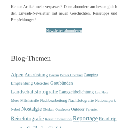
Keinen Artikel mehr verpassen? Dann abonniere am besten gleich
den Enviadi-Newsletter mit neuen Geschichten, Reisetipps und
Empfehlungen!
Newsletter abonnieren
Blog-Themen
Alpen
Ausrüstung
Camping
Bayern
Berner Oberland
Graubünden
Empfehlung
Gletscher
Landschaftsfotografie
Langzeitbelichtung
Lost Place
Meer
Nachtfotografie
Nachbearbeitung
Nationalpark
Milchstraße
Nostalgie
Outdoor
Nebel
Pyrenäen
Objektiv
Ostschweiz
Reportage
Reisefotografie
Roadtrip
Reiseinformation