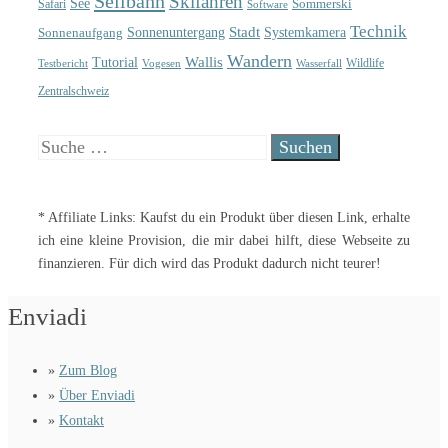
Seilbahn
Skifahren
See
Sommerski
Safari
Software
Technik
Sonnenuntergang
Stadt
Sonnenaufgang
Systemkamera
Wandern
Wallis
Tutorial
Wildlife
Testbericht
Wasserfall
Vogesen
Zentralschweiz
Suche
nach:
* Affiliate Links: Kaufst du ein Produkt über diesen Link, erhalte
ich eine kleine Provision, die mir dabei hilft, diese Webseite zu
finanzieren. Für dich wird das Produkt dadurch nicht teurer!
Enviadi
»
Zum Blog
»
Über Enviadi
»
Kontakt