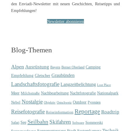
den Enviadi-Newsletter mit neuen Geschichten, Reisetipps und
Empfehlungen!
Newsletter abonnieren
Blog-Themen
Alpen
Ausrüstung
Camping
Bayern
Berner Oberland
Graubünden
Empfehlung
Gletscher
Landschaftsfotografie
Langzeitbelichtung
Lost Place
Meer
Nachtfotografie
Nachbearbeitung
Nationalpark
Milchstraße
Nostalgie
Outdoor
Nebel
Pyrenäen
Objektiv
Ostschweiz
Reportage
Reisefotografie
Roadtrip
Reiseinformation
Seilbahn
Skifahren
See
Sommerski
Safari
Software
Technik
Sonnenuntergang
Stadt
Sonnenaufgang
Systemkamera