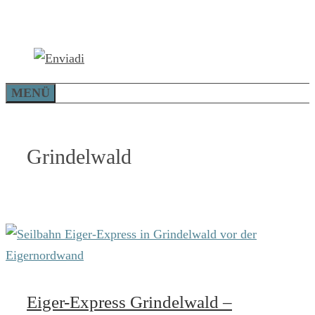
Zum
Inhalt
springen
MENÜ
Grindelwald
Eiger-Express Grindelwald –