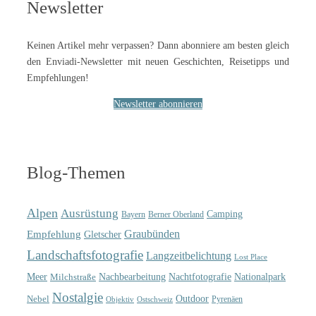
Newsletter
Keinen Artikel mehr verpassen? Dann abonniere am besten gleich
den Enviadi-Newsletter mit neuen Geschichten, Reisetipps und
Empfehlungen!
Newsletter abonnieren
Blog-Themen
Alpen
Ausrüstung
Camping
Bayern
Berner Oberland
Graubünden
Empfehlung
Gletscher
Landschaftsfotografie
Langzeitbelichtung
Lost Place
Meer
Nachtfotografie
Nachbearbeitung
Nationalpark
Milchstraße
Nostalgie
Outdoor
Nebel
Pyrenäen
Objektiv
Ostschweiz