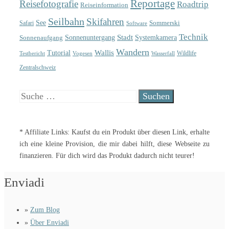
Reportage
Reisefotografie
Roadtrip
Reiseinformation
Seilbahn
Skifahren
See
Sommerski
Safari
Software
Technik
Sonnenuntergang
Stadt
Sonnenaufgang
Systemkamera
Wandern
Wallis
Tutorial
Wildlife
Testbericht
Wasserfall
Vogesen
Zentralschweiz
Suche
nach:
* Affiliate Links: Kaufst du ein Produkt über diesen Link, erhalte
ich eine kleine Provision, die mir dabei hilft, diese Webseite zu
finanzieren. Für dich wird das Produkt dadurch nicht teurer!
Enviadi
»
Zum Blog
»
Über Enviadi