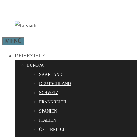
Zum
Inhalt
springen
MENÜ
REISEZIELE
EUROPA
SAARLAND
DEUTSCHLAND
SCHWEIZ
FRANKREICH
SPANIEN
ITALIEN
ÖSTERREICH