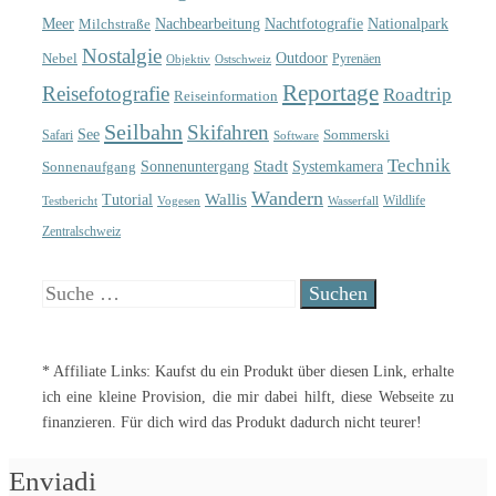
Meer
Nachtfotografie
Nachbearbeitung
Nationalpark
Milchstraße
Nostalgie
Outdoor
Nebel
Pyrenäen
Objektiv
Ostschweiz
Reportage
Reisefotografie
Roadtrip
Reiseinformation
Seilbahn
Skifahren
See
Sommerski
Safari
Software
Technik
Sonnenuntergang
Stadt
Sonnenaufgang
Systemkamera
Wandern
Wallis
Tutorial
Wildlife
Testbericht
Wasserfall
Vogesen
Zentralschweiz
Suche
nach:
* Affiliate Links: Kaufst du ein Produkt über diesen Link, erhalte
ich eine kleine Provision, die mir dabei hilft, diese Webseite zu
finanzieren. Für dich wird das Produkt dadurch nicht teurer!
Enviadi