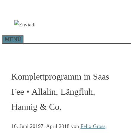
Zum
Inhalt
springen
MENÜ
Komplettprogramm in Saas
Fee • Allalin, Längfluh,
Hannig & Co.
10. Juni 2019
7. April 2018
von
Felix Gross