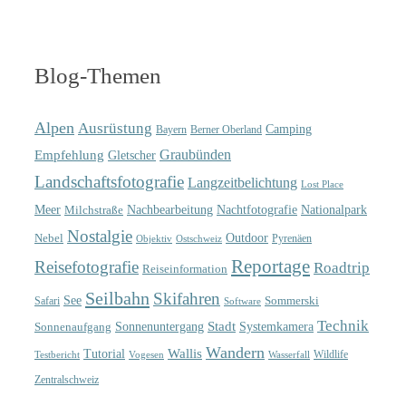
Blog-Themen
Alpen
Ausrüstung
Camping
Bayern
Berner Oberland
Graubünden
Empfehlung
Gletscher
Landschaftsfotografie
Langzeitbelichtung
Lost Place
Meer
Nachtfotografie
Nachbearbeitung
Nationalpark
Milchstraße
Nostalgie
Outdoor
Nebel
Pyrenäen
Objektiv
Ostschweiz
Reportage
Reisefotografie
Roadtrip
Reiseinformation
Seilbahn
Skifahren
See
Sommerski
Safari
Software
Technik
Sonnenuntergang
Stadt
Sonnenaufgang
Systemkamera
Wandern
Wallis
Tutorial
Wildlife
Testbericht
Wasserfall
Vogesen
Zentralschweiz