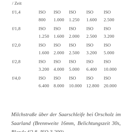
/ Zeit
f/1,4
ISO
ISO
ISO
ISO
ISO
800
1.000
1.250
1.600
2.500
f/1,8
ISO
ISO
ISO
ISO
ISO
1.250
1.600
2.000
2.500
3.200
f/2,0
ISO
ISO
ISO
ISO
ISO
1.600
2.000
2.500
3.200
5.000
f/2,8
ISO
ISO
ISO
ISO
ISO
3.200
4.000
5.000
6.400
10.000
f/4,0
ISO
ISO
ISO
ISO
ISO
6.400
8.000
10.000
12.800
20.000
Milchstraße über der Saarschleife bei Orscholz im
Saarland (Brennweite 16mm, Belichtungszeit 30s,
Blende f/2.8, ISO 3.200)