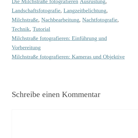
Kategorien
Schlagwörter
Die Milchstraße fotografieren
Ausrüstung
,
Landschaftsfotografie
,
Langzeitbelichtung
,
Milchstraße
,
Nachbearbeitung
,
Nachtfotografie
,
Technik
,
Tutorial
Milchstraße fotografieren: Einführung und
Vorbereitung
Milchstraße fotografieren: Kameras und Objektive
Schreibe einen Kommentar
Kommentar