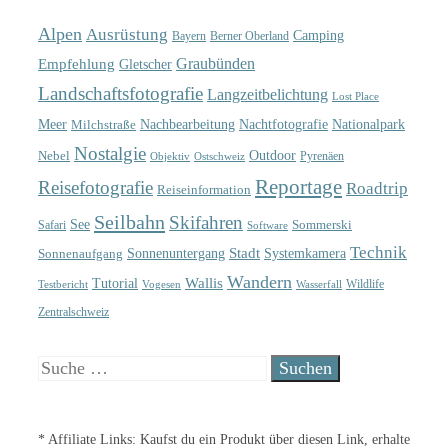
Alpen
Ausrüstung
Camping
Bayern
Berner Oberland
Graubünden
Empfehlung
Gletscher
Landschaftsfotografie
Langzeitbelichtung
Lost Place
Meer
Nachtfotografie
Nachbearbeitung
Nationalpark
Milchstraße
Nostalgie
Outdoor
Nebel
Pyrenäen
Objektiv
Ostschweiz
Reportage
Reisefotografie
Roadtrip
Reiseinformation
Seilbahn
Skifahren
See
Sommerski
Safari
Software
Technik
Sonnenuntergang
Stadt
Sonnenaufgang
Systemkamera
Wandern
Wallis
Tutorial
Wildlife
Testbericht
Wasserfall
Vogesen
Zentralschweiz
Suche
nach:
* Affiliate Links: Kaufst du ein Produkt über diesen Link, erhalte