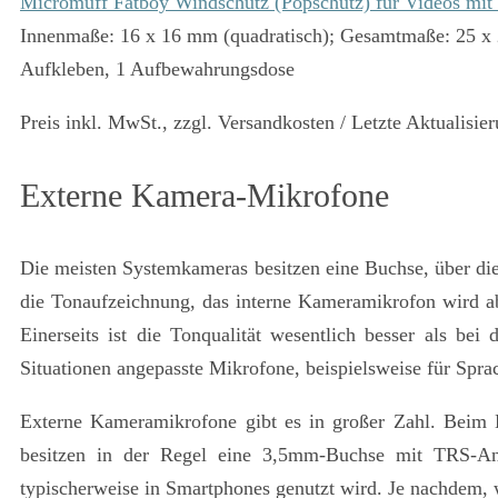
Micromuff Fatboy Windschutz (Popschutz) für Videos mit
Innenmaße: 16 x 16 mm (quadratisch); Gesamtmaße: 25 x 
Aufkleben, 1 Aufbewahrungsdose
Preis inkl. MwSt., zzgl. Versandkosten / Letzte Aktualisi
Externe Kamera-Mikrofone
Die meisten Systemkameras besitzen eine Buchse, über di
die Tonaufzeichnung, das interne Kameramikrofon wird a
Einerseits ist die Tonqualität wesentlich besser als be
Situationen angepasste Mikrofone, beispielsweise für Spra
Externe Kameramikrofone gibt es in großer Zahl. Beim 
besitzen in der Regel eine 3,5mm-Buchse mit TRS-Ans
typischerweise in Smartphones genutzt wird. Je nachdem, w