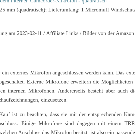
 dem internen Camcorder-Mikrofon - quadratisch*
25 mm (quadratisch); Lieferumfang: 1 Micromuff Windschut
erung am 2023-02-11 / Affiliate Links / Bilder von der Amazo
e ein externes Mikrofon angeschlossen werden kann. Das ex
bgeschaltet.
Externe Mikrofone erweitern die Möglichkeiten
i den internen Mikrofonen. Andererseits besteht aber auch d
chaufzeichnungen, einzusetzen.
Kauf ist zu beachten, dass sie mit der entsprechenden Kam
chluss. Einige Mikrofone sind dagegen mit einem TRRS-
elchen Anschluss das Mikrofon besitzt, ist also ein passend