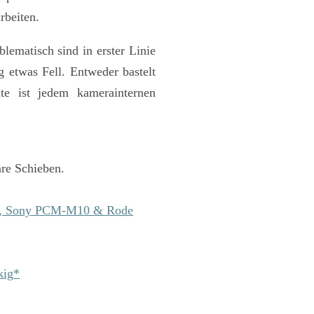
rbeiten.
blematisch sind in erster Linie
 etwas Fell. Entweder bastelt
nte ist jedem kamerainternen
are Schieben.
II, Sony PCM-M10 & Rode
kig*