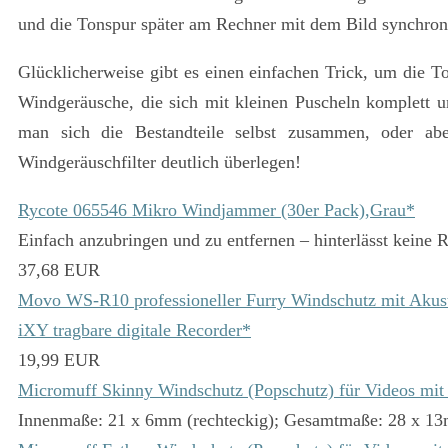
und die Tonspur später am Rechner mit dem Bild synchroni
Glücklicherweise gibt es einen
einfachen Trick, um die To
Windgeräusche, die sich mit kleinen Puscheln komplett u
man sich die Bestandteile selbst zusammen, oder ab
Windgeräuschfilter deutlich überlegen!
Rycote 065546 Mikro Windjammer (30er Pack),Grau*
Einfach anzubringen und zu entfernen – hinterlässt keine
37,68 EUR
Movo WS-R10 professioneller Furry Windschutz mit Ak
iXY tragbare digitale Recorder*
19,99 EUR
Micromuff Skinny Windschutz (Popschutz) für Videos mit
Innenmaße: 21 x 6mm (rechteckig); Gesamtmaße: 28 x 13