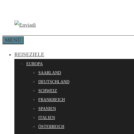
Zum
Inhalt
springen
MENÜ
REISEZIELE
EUROPA
SAARLAND
DEUTSCHLAND
SCHWEIZ
FRANKREICH
SPANIEN
ITALIEN
ÖSTERREICH