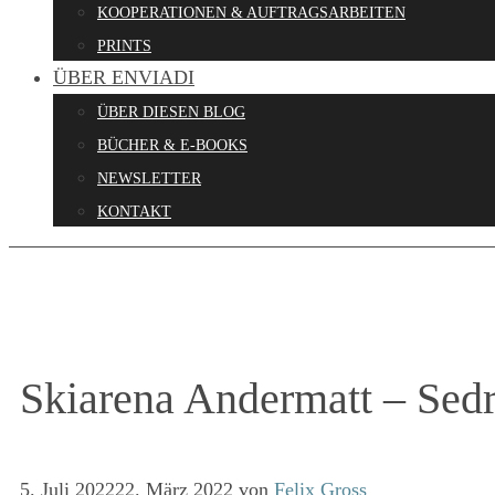
KOOPERATIONEN & AUFTRAGSARBEITEN
PRINTS
ÜBER ENVIADI
ÜBER DIESEN BLOG
BÜCHER & E-BOOKS
NEWSLETTER
KONTAKT
Skiarena Andermatt – Sedr
5. Juli 2022
22. März 2022
von
Felix Gross