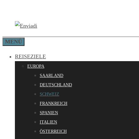
Zum
Inhalt
springen
MENÜ
REISEZIELE
EUROPA
SAARLAND
DEUTSCHLAND
SCHWEIZ
FRANKREICH
SPANIEN
ITALIEN
ÖSTERREICH