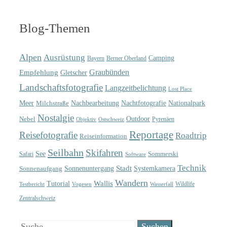
Blog-Themen
Alpen
Ausrüstung
Camping
Bayern
Berner Oberland
Graubünden
Empfehlung
Gletscher
Landschaftsfotografie
Langzeitbelichtung
Lost Place
Meer
Nachtfotografie
Nachbearbeitung
Nationalpark
Milchstraße
Nostalgie
Outdoor
Nebel
Pyrenäen
Objektiv
Ostschweiz
Reportage
Reisefotografie
Roadtrip
Reiseinformation
Seilbahn
Skifahren
See
Sommerski
Safari
Software
Technik
Sonnenuntergang
Stadt
Sonnenaufgang
Systemkamera
Wandern
Wallis
Tutorial
Wildlife
Testbericht
Wasserfall
Vogesen
Zentralschweiz
Suche