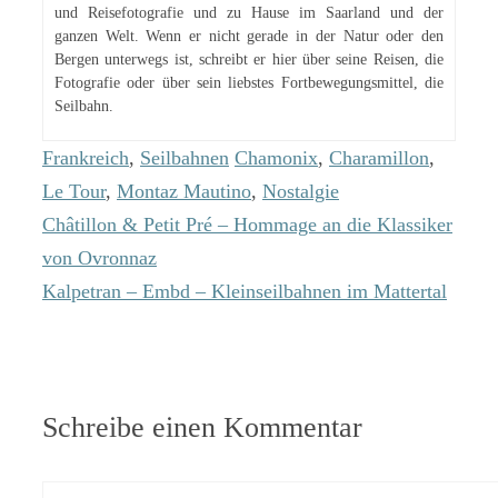
und Reisefotografie und zu Hause im Saarland und der
ganzen Welt. Wenn er nicht gerade in der Natur oder den
Bergen unterwegs ist, schreibt er hier über seine Reisen, die
Fotografie oder über sein liebstes Fortbewegungsmittel, die
Seilbahn.
Kategorien
Schlagwörter
Frankreich
,
Seilbahnen
Chamonix
,
Charamillon
,
Le Tour
,
Montaz Mautino
,
Nostalgie
Châtillon & Petit Pré – Hommage an die Klassiker
von Ovronnaz
Kalpetran – Embd – Kleinseilbahnen im Mattertal
Schreibe einen Kommentar
Kommentar