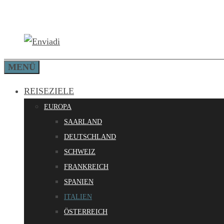
Zum
Inhalt
springen
MENÜ
REISEZIELE
EUROPA
SAARLAND
DEUTSCHLAND
SCHWEIZ
FRANKREICH
SPANIEN
ITALIEN
ÖSTERREICH