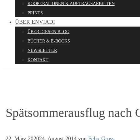
KOOPERATIONEN & AUFTRAGSARBEITEN
PRINTS
ÜBER ENVIADI
ÜBER DIESEN BLOG
BÜCHER & E-BOOKS
NEWSLETTER
KONTAKT
Spätsommerausflug nach G
22. März 2020
24. August 2014
von
Felix Gross