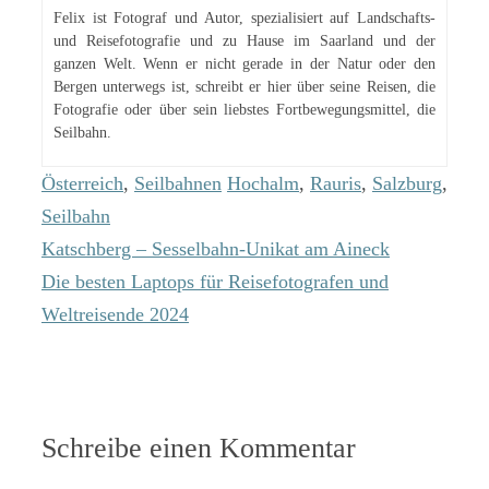
Felix ist Fotograf und Autor, spezialisiert auf Landschafts-
und Reisefotografie und zu Hause im Saarland und der
ganzen Welt. Wenn er nicht gerade in der Natur oder den
Bergen unterwegs ist, schreibt er hier über seine Reisen, die
Fotografie oder über sein liebstes Fortbewegungsmittel, die
Seilbahn.
Kategorien
Schlagwörter
Österreich
,
Seilbahnen
Hochalm
,
Rauris
,
Salzburg
,
Seilbahn
Katschberg – Sesselbahn-Unikat am Aineck
Die besten Laptops für Reisefotografen und
Weltreisende 2024
Schreibe einen Kommentar