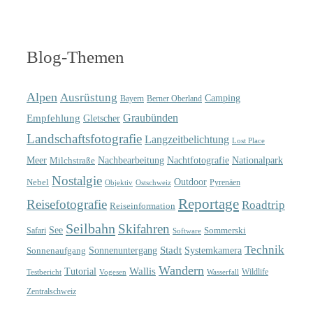
Blog-Themen
Alpen
Ausrüstung
Camping
Bayern
Berner Oberland
Graubünden
Empfehlung
Gletscher
Landschaftsfotografie
Langzeitbelichtung
Lost Place
Meer
Nachtfotografie
Nachbearbeitung
Nationalpark
Milchstraße
Nostalgie
Outdoor
Nebel
Pyrenäen
Objektiv
Ostschweiz
Reportage
Reisefotografie
Roadtrip
Reiseinformation
Seilbahn
Skifahren
See
Sommerski
Safari
Software
Technik
Sonnenuntergang
Stadt
Sonnenaufgang
Systemkamera
Wandern
Wallis
Tutorial
Wildlife
Testbericht
Wasserfall
Vogesen
Zentralschweiz