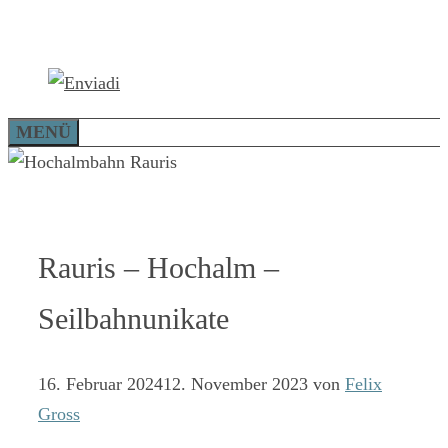
Zum
Inhalt
springen
MENÜ
Rauris – Hochalm –
Seilbahnunikate
16. Februar 2024
12. November 2023
von
Felix
Gross