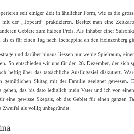
rieren seit einiger Zeit in ähnlicher Form, wie es die gros
 mit der „Topcard“ praktizieren. Besitzt man eine Zeitkar
 anderen Gebiete zum halben Preis. Als Inhaber einer Saisonk
als es für einen Tag nach Tschappina an den Heinzenberg gi
ttage und darüber hinaus liessen nur wenig Spielraum, einen
 So entschieden wir uns für den 28. Dezember, der sich spä
och heftig über das tatsächliche Ausflugsziel diskutiert. W
en gemütlichen Skitag mit der Familie geeignet gewesen. D
ina gehen, das bis dato lediglich mein Vater und ich von ei
ür eine gewisse Skepsis, ob das Gebiet für einen ganzen Tag
 Zweifel als völlig unbegründet.
ina