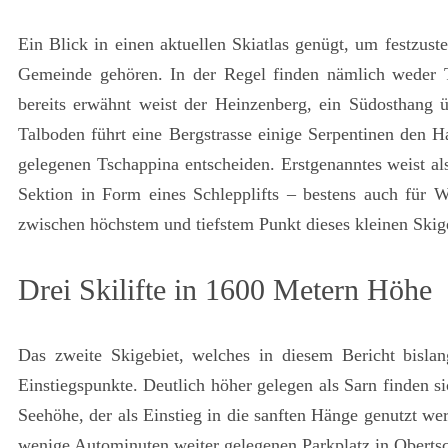
Ein Blick in einen aktuellen Skiatlas genügt, um festzust
Gemeinde gehören. In der Regel finden nämlich weder T
bereits erwähnt weist der Heinzenberg, ein Südosthang 
Talboden führt eine Bergstrasse einige Serpentinen den 
gelegenen Tschappina entscheiden. Erstgenanntes weist als
Sektion in Form eines Schlepplifts – bestens auch für
zwischen höchstem und tiefstem Punkt dieses kleinen Skige
Drei Skilifte in 1600 Metern Höhe
Das zweite Skigebiet, welches in diesem Bericht bislan
Einstiegspunkte. Deutlich höher gelegen als Sarn finden 
Seehöhe, der als Einstieg in die sanften Hänge genutzt we
wenige Autominuten weiter gelegenen Parkplatz in Obertsch