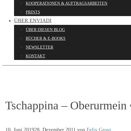
KOOPERATIONEN & AUFTRAGSARBEITEN
PRINTS
ÜBER ENVIADI
ÜBER DIESEN BLOG
BÜCHER & E-BOOKS
NEWSLETTER
KONTAKT
Tschappina – Oberurmein 
10. Juni 2019
28. Dezember 2011
von
Felix Gross