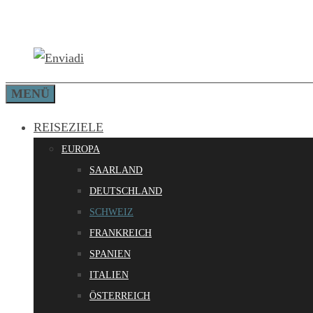
Zum
Inhalt
springen
MENÜ
REISEZIELE
EUROPA
SAARLAND
DEUTSCHLAND
SCHWEIZ
FRANKREICH
SPANIEN
ITALIEN
ÖSTERREICH