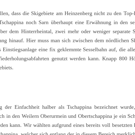
ellen, dass die Skigebiete am Heinzenberg nicht zu den Top-D
schappina noch Sarn überhaupt eine Erwähnung in den sel
über dem Hinterrheintal, zwei mehr oder weniger separate 
Hang hinauf. Hier muss man sich zwischen dem nördlichen S
 Einstiegsanlage eine fix geklemmte Sesselbahn auf, die all
 Wiederholungsabfahrten genutzt werden kann. Knapp 800 Hö
biets.
g der Einfachheit halber als Tschappina bezeichnet wurde,
sich in den Weilern Oberurmein und Obertschappina je ein Sc
rden kann. Wir wählten aufgrund eines bereits voll besetzten
appina, welcher sich entlang der in diesem Bereich merklich