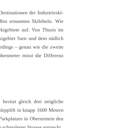
estinationen der Industrieski-
bst ernannten Skibibeln. Wie
Skigebiete auf. Von Thusis im
kigebiet Sarn und dem südlich
erdings – genau wie die zweite
henmeter misst die Differenz
 besitzt gleich drei mögliche
hlepplift in knapp 1600 Metern
 Parkplatzes in Oberurmein den
 schmaleren Strasse erstreckt.