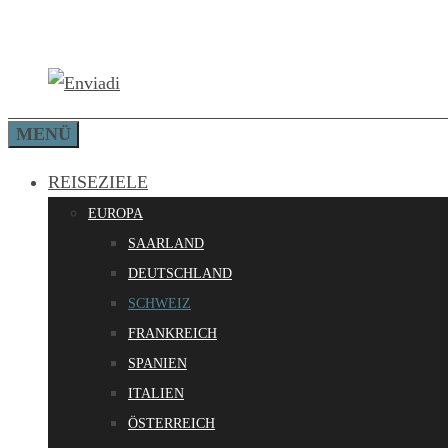
Zum
Inhalt
springen
MENÜ
REISEZIELE
EUROPA
SAARLAND
DEUTSCHLAND
SCHWEIZ
FRANKREICH
SPANIEN
ITALIEN
ÖSTERREICH