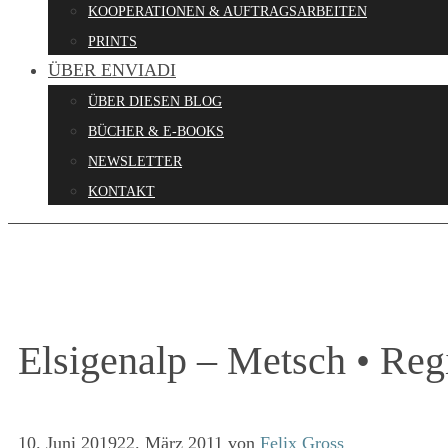
KOOPERATIONEN & AUFTRAGSARBEITEN
PRINTS
ÜBER ENVIADI
ÜBER DIESEN BLOG
BÜCHER & E-BOOKS
NEWSLETTER
KONTAKT
Elsigenalp – Metsch • Regi
10. Juni 2019
22. März 2011
von
Felix Gross