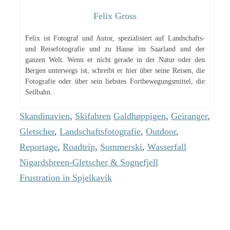
Felix Gross
Felix ist Fotograf und Autor, spezialisiert auf Landschafts-
und Reisefotografie und zu Hause im Saarland und der
ganzen Welt. Wenn er nicht gerade in der Natur oder den
Bergen unterwegs ist, schreibt er hier über seine Reisen, die
Fotografie oder über sein liebstes Fortbewegungsmittel, die
Seilbahn.
Kategorien
Schlagwörter
Skandinavien
,
Skifahren
Galdhøppigen
,
Geiranger
,
Gletscher
,
Landschaftsfotografie
,
Outdoor
,
Reportage
,
Roadtrip
,
Sommerski
,
Wasserfall
Nigardsbreen-Gletscher & Sognefjell
Frustration in Spjelkavik