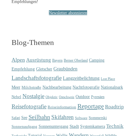
Empfehlungen!
Newsletter abonnieren
Blog-Themen
Alpen
Ausrüstung
Camping
Bayern
Berner Oberland
Graubünden
Empfehlung
Gletscher
Landschaftsfotografie
Langzeitbelichtung
Lost Place
Meer
Nachtfotografie
Nachbearbeitung
Nationalpark
Milchstraße
Nostalgie
Outdoor
Nebel
Pyrenäen
Objektiv
Ostschweiz
Reportage
Reisefotografie
Roadtrip
Reiseinformation
Seilbahn
Skifahren
See
Sommerski
Safari
Software
Technik
Sonnenuntergang
Stadt
Sonnenaufgang
Systemkamera
Wandern
Wallis
Tutorial
Wildlife
Testbericht
Wasserfall
Vogesen