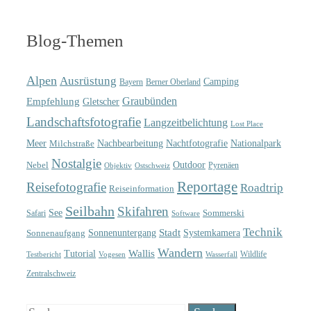
Blog-Themen
Alpen
Ausrüstung
Camping
Bayern
Berner Oberland
Graubünden
Empfehlung
Gletscher
Landschaftsfotografie
Langzeitbelichtung
Lost Place
Meer
Nachtfotografie
Nachbearbeitung
Nationalpark
Milchstraße
Nostalgie
Outdoor
Nebel
Pyrenäen
Objektiv
Ostschweiz
Reportage
Reisefotografie
Roadtrip
Reiseinformation
Seilbahn
Skifahren
See
Sommerski
Safari
Software
Technik
Sonnenuntergang
Stadt
Sonnenaufgang
Systemkamera
Wandern
Wallis
Tutorial
Wildlife
Testbericht
Wasserfall
Vogesen
Zentralschweiz