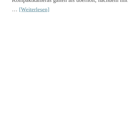
Kompaktkameras galten als überholt, nachdem mit
…
[Weiterlesen]