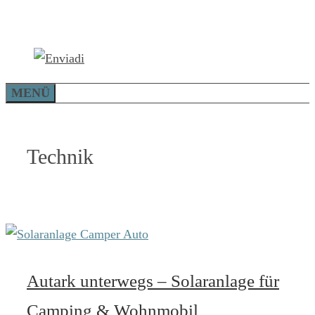
Zum
Inhalt
springen
MENÜ
Technik
Autark unterwegs – Solaranlage für
Camping & Wohnmobil