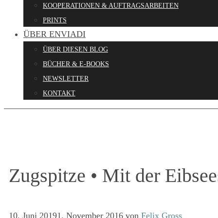
KOOPERATIONEN & AUFTRAGSARBEITEN
PRINTS
ÜBER ENVIADI
ÜBER DIESEN BLOG
BÜCHER & E-BOOKS
NEWSLETTER
KONTAKT
Zugspitze • Mit der Eibse
10. Juni 2019
1. November 2016
von
Felix Gross