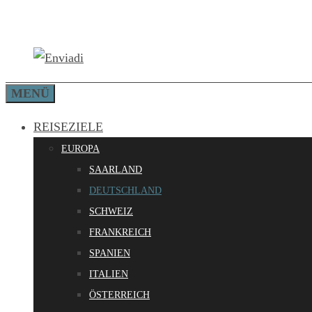
Zum
Inhalt
springen
MENÜ
REISEZIELE
EUROPA
SAARLAND
DEUTSCHLAND
SCHWEIZ
FRANKREICH
SPANIEN
ITALIEN
ÖSTERREICH